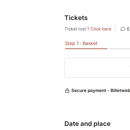
retraite, ils peinent à redonn
jour où Tonio (Frank LEBOEUF)
cacher pour réussir sa caval
Tickets
par le public pour mener à bi
Lorsque la police débarque (C
de jouer un rôle pour cacher 
Mais aucun n’imaginera qu’ent
l’énorme vérité qui va éclater
Pour réserver une place PMR, 
Thermalisme au 03 85 89 18 2
Date and place