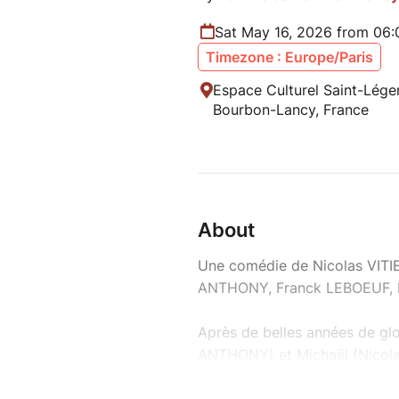
Sat May 16, 2026 from 06
Timezone : Europe/Paris
Espace Culturel Saint-Léger
Bourbon-Lancy, France
About
Une comédie de Nicolas VIT
ANTHONY, Franck LEBOEUF, Ni
Après de belles années de glo
ANTHONY) et Michaël (Nicolas 
Malgré l’aide de Céleste (Vé