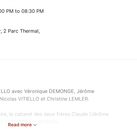
:00 PM to 08:30 PM
, 2 Parc Thermal,
IELLO avec Véronique DEMONGE, Jérôme
colas VITIELLO et Christine LEMLER.
ire, le cabaret des deux frères Claude (Jérôme
VITIELLO) est en faillite.
Read more
ronique DEMONGE), meneuse de revue à la