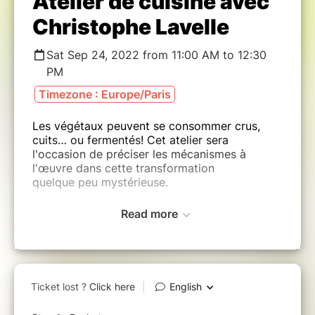
Atelier de cuisine avec
Christophe Lavelle
Sat Sep 24, 2022 from 11:00 AM to 12:30
PM
Timezone : Europe/Paris
Les végétaux peuvent se consommer crus,
cuits… ou fermentés! Cet atelier sera
l'occasion de préciser les mécanismes à
l'œuvre dans cette transformation
quelque peu mystérieuse.
Read more
Dans le cadre de
L'Ecole du Bien-Manger
, le
Parti Poétique se fait le plaisir
d'accueillir Christophe Lavelle pour un atelier
de cuisine à Zone Sensible le 24 septembre
2022, durant la finale du Championnat du
Monde des Cuisines du Monde.