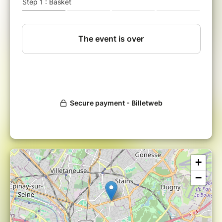
Votre intervenant:
Christophe Lavelle
est chercheur au CNRS et
au Muséum National d'Histoire Naturelle, à
Paris. Spécialiste de l'alimentation, il enseigne
la physico-bio-chimie culinaire au sein de
nombreuses universités et écoles (Université
de Toulouse, Université de Cergy-Pontoise, Le
Cordon Bleu, Basque Culinary Center,…) et
donne régulièrement des conférences auprès
du grand public et des professionnels (chefs,
formateurs, ingénieurs). Il est également co-
responsable du réseau PALIM (Patrimoines
Alimentaires) de l’Alliance Sorbonne-Université
et formateur à l'INSPE pour les professeurs de
cuisine. Il est l'auteur d'une dizaine d'ouvrages
sur l'alimentation dont "Toute la chimie qu'il
+
faut savoir pour devenir un chef!" (Flammarion,
−
2017), ″Je mange donc je suis. Petit
dictionnaire curieux de l’alimentation″ (Editions
du MNHN, 2019) et "Molécules. La science
dans l'assiette" (Editions de l'Argol, 2021).