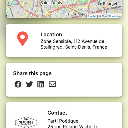
L'École du bien Manger se réalise avec le
soutien du Département 93 via le programme
Agir In Seine Saint-Denis
| ©
Leaflet
OpenStreetMap
Location
Zone Sensible, 112 Avenue de
Stalingrad, Saint-Denis, France
Share this page
Contact
Parti Poétique
25 rue Roland Vachette,