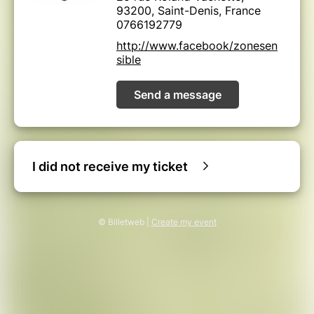
93200, Saint-Denis, France
0766192779
http://www.facebook/zonesen
sible
Send a message
I did not receive my ticket
© Billetweb |
Create my event