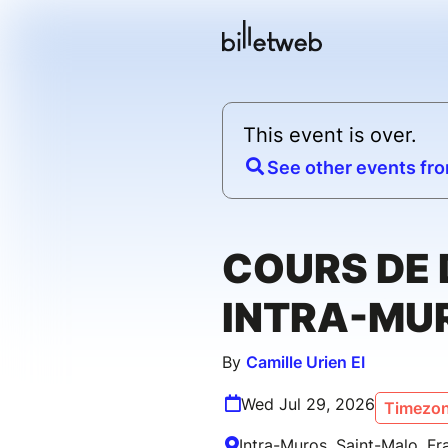
This event is over.
See other events fro
COURS DE 
INTRA-MU
By
Camille Urien EI
Wed Jul 29, 2026
Timezon
Intra-Muros, Saint-Malo, Fr