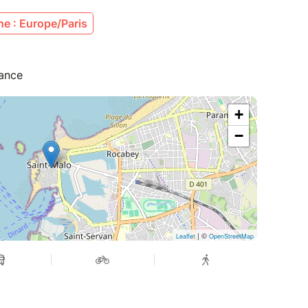
e : Europe/Paris
rance
+
−
| ©
Leaflet
OpenStreetMap