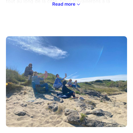
tout au long de la côte. Nous travaillerons à la
Read more
représentation de ce paysage entre terre et mer.
Comment aller au-delà de la palette des
verts, des bleus proposés ?
Comment rendre visible la lumière ? Avec
quelle couleur ?
Quelle technique graphique choisir au mieux
pour représenter chaque typologie
d’éléments (terre, ciel, mer, architecture) ?