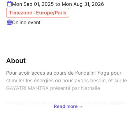
Mon Sep 01, 2025 to Mon Aug 31, 2026
Timezone : Europe/Paris
Online event
About
Pour avoir accès au cours de Kundalini Yoga pour
stimuler les énergies où nous avons besoin, et sur le
GAYATRI MANTRA présenté par Nathalie
Le cours complet est composé de 3 phases (durée :
Read more
1h15) :
- un kriya pour stimuler les énergies où nous avons
besoin
- une relaxation sur un support musical