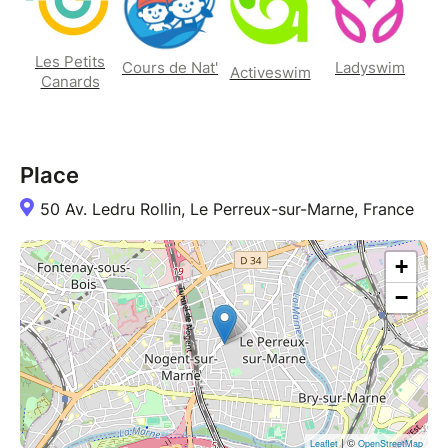
Les Petits
Ladyswim
Cours de Nat'
Activeswim
Canards
Place
50 Av. Ledru Rollin, Le Perreux-sur-Marne, France
+
−
| ©
Leaflet
OpenStreetMap