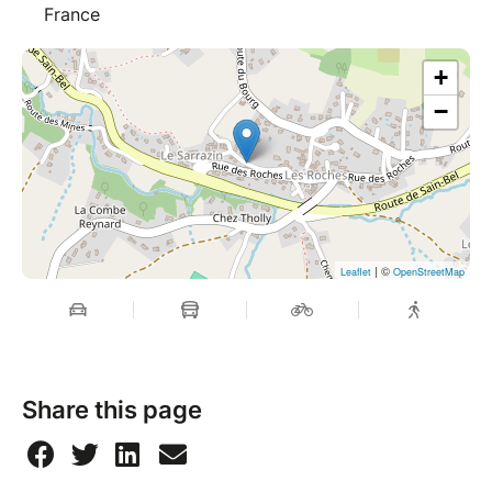
France
+
−
| ©
Leaflet
OpenStreetMap
Share this page