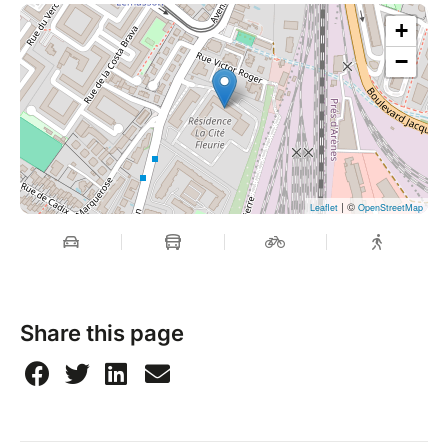
+
−
| ©
Leaflet
OpenStreetMap
Share this page