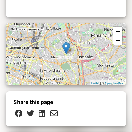
+
−
| ©
Leaflet
OpenStreetMap
Share this page