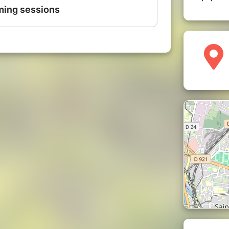
ngrad, Saint-Denis
versité
prévénir au plus tard le jeudi en journée