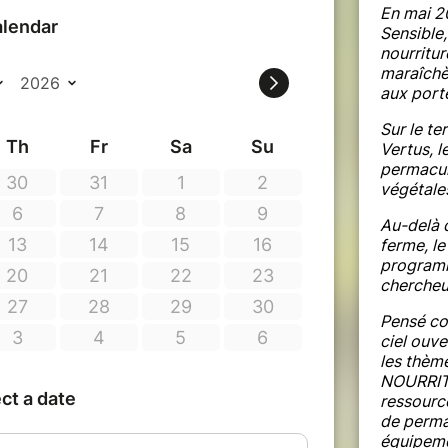
En mai 2
Sensible,
ral et responsable de la mise en culture
nourritur
one Sensible. Il a travaillé 12 ans
maraîchèr
mportante entreprise de gestion
aux porte
deux formations en permaculture, il
et devient chef de culture du projet Zone
Sur le te
Vertus, l
permacul
végétale
samedis matins - merci de vous inscrire à
Au-delà d
ferme, le
 et 8 juillet 2023
programma
chercheur
h30
Pensé co
 3h
ciel ouv
les thè
et dans la limite des places disponibles.
NOURRITU
ressource
 ! En hiver, de quoi être bien couvert et
de perma
n, et en été, chapeau ou casquette, nous
équipemen