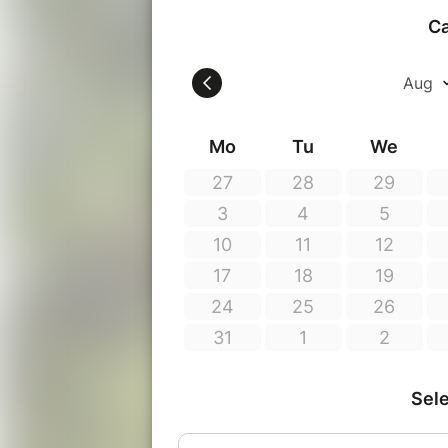
Votre formateur :
Franck Ponthier est régisseur géné
et de la production maraîchère de Z
comme cadre technique pour une i
d’espaces verts. Après avoir suivi 
rejoint l’équipe du Parti Poétique 
Sensible.
****
Calendrier
: les cours ont lieu les 
la date souhaitée !
Les samedis : 6 mai, 3 juin, 24 juin,
Durée
: 3h de cours, de 9h30 à 12
Tarifs
: 35€ le cours d'initiation de
Inscription sur réservation en ligne 
Merci de prévoir une tenue adéquate
des chaussures qui ne craignent rie