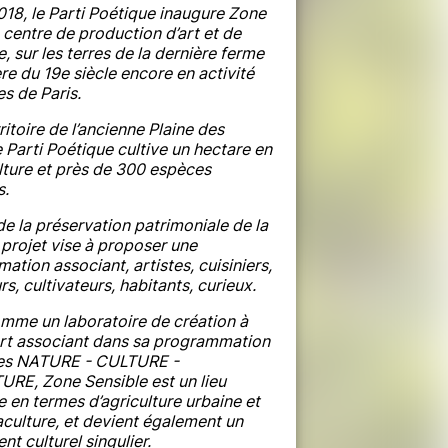
018, le Parti Poétique inaugure Zone
 centre de production d’art et de
e, sur les terres de la dernière ferme
e du 19e siècle encore en activité
s de Paris.
rritoire de l’ancienne Plaine des
e Parti Poétique cultive un hectare en
ture et près de 300 espèces
s.
e la préservation patrimoniale de la
 projet vise à proposer une
tion associant, artistes, cuisiniers,
s, cultivateurs, habitants, curieux.
mme un laboratoire de création à
ert associant dans sa programmation
mes NATURE - CULTURE -
RE, Zone Sensible est un lieu
 en termes d’agriculture urbaine et
culture, et devient également un
t culturel singulier.