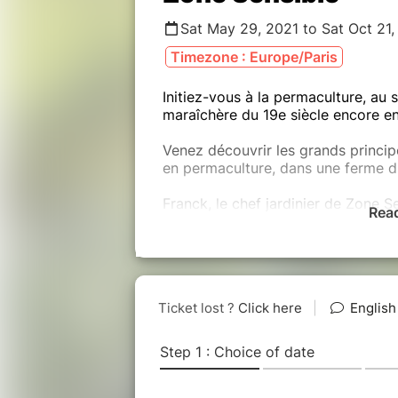
Sat May 29, 2021 to Sat Oct 21
Timezone : Europe/Paris
Initiez-vous à la permaculture, au 
maraîchère du 19e siècle encore en
Venez découvrir les grands princi
en permaculture, dans une ferme d
Franck, le chef jardinier de Zone Se
Rea
ou débutants motivés pour des cours
des 230 espèces végétales qu'il cul
Une introduction théorique sera sui
travaux de saison.
Rejoignez-nous avec vos bottes et 
****