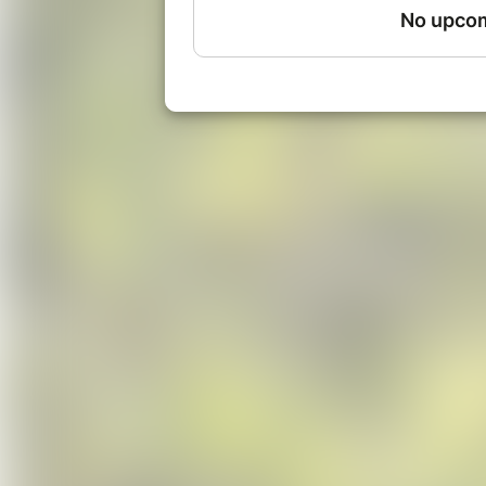
fournissons la crème solaire : )
***
Zone Sensible, 112 avenue de Stali
Métro : Ligne 13, Saint-Denis - Uni
Bus : 356 et 255, Clos Hanot
Email : public@parti-poetique.org
Téléphone : 07 66 19 27 79
En cas d'annulation, merci de nous 
avant la séance du samedi.