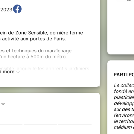
, 2023
sein de Zone Sensible, dernière ferme
 activité aux portes de Paris.
pes et techniques du maraîchage
'un hectare à 500m du métro.
nsible, accueille les apprentis jardiniers
d more
 d'initiation à la permaculture, au sein
PARTI P
tive sur site.
Le collec
fondé en 
vie d'une mise en pratique selon les
plasticie
développ
sur des t
vos sourires, on s'occupe du reste !
l’environ
le territ
médium e