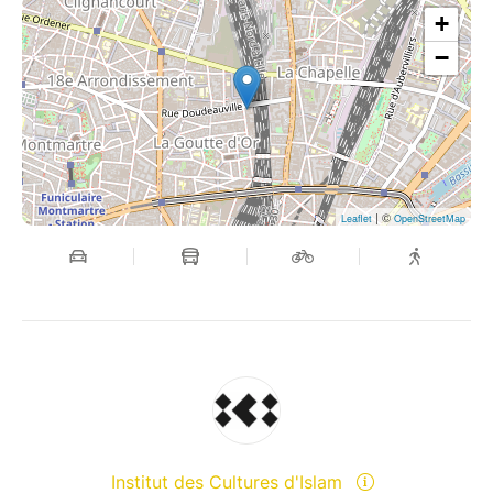
+
−
| ©
Leaflet
OpenStreetMap
Institut des Cultures d'Islam