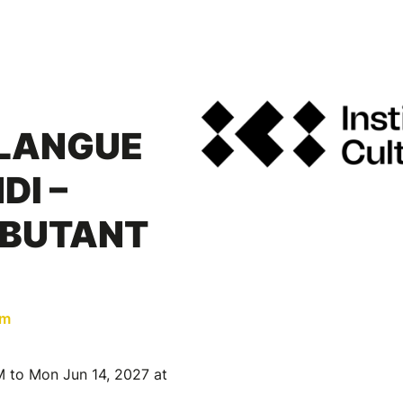
 LANGUE
DI –
ÉBUTANT
am
M to Mon Jun 14, 2027 at