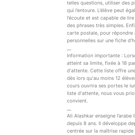
telles questions, utiliser des
qui l’entoure. L’élève peut é
l’écoute et est capable de lir
des phrases très simples. Enfi
carte postale, pour répondre 
personnelles sur une fiche d’h
__
Information importante : Lor
atteint sa limite, fixée à 18 pa
d'attente. Cette liste offre u
dès lors qu'au moins 12 élèves 
cours ouvrira ses portes le lu
liste d'attente, nous vous pri
convient.
__
Ali Alashkar enseigne l’arabe l
depuis 8 ans. Il développe d
centrée sur la maîtrise rapide