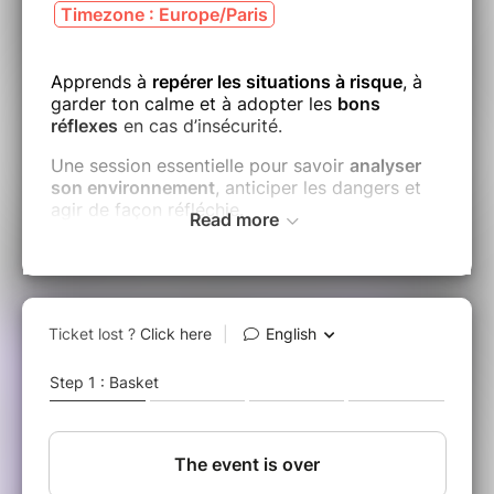
Timezone : Europe/Paris
Apprends à
repérer les situations à risque
, à
garder ton calme et à adopter les
bons
réflexes
en cas d’insécurité.
Une session essentielle pour savoir
analyser
son environnement
, anticiper les dangers et
agir de façon réfléchie.
Read more
Mercredi 09/07
19h30 : arrivée & collation
20h00 : cours de Torah
20h45 : début du cours
20-30 ans
centre olami nation
Inscription obligatoire : la-relev.fr