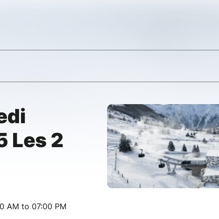
edi
 Les 2
00 AM to 07:00 PM