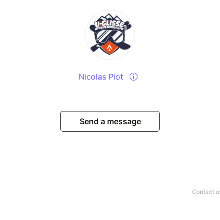
Nicolas Piot
Send a message
Contact u