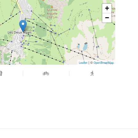
+
−
| ©
Leaflet
OpenStreetMap