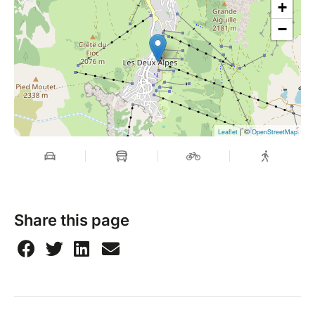
+
−
| ©
Leaflet
OpenStreetMap
Share this page