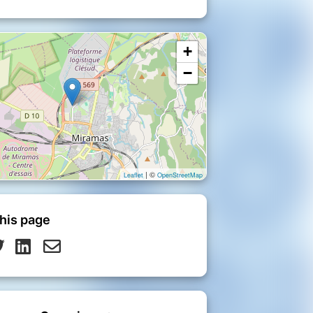
+
−
| ©
Leaflet
OpenStreetMap
his page