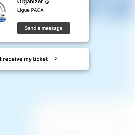
Organizer
Ligue PACA
Send a message
ot receive my ticket