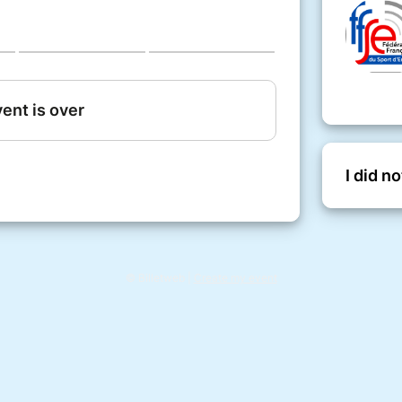
I did n
© Billetweb |
Create my event