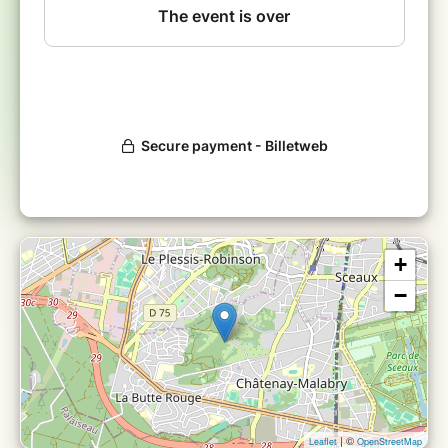
Dimanche 7 JUIN 2026
Cette session est ouverte à tous les adhérent(e)s PASAPAS.
qu'ils aient ou non participé à une session de course
d'orientation.
Cette session aura lieu au Parc de la Vallée aux Loups
Nous organiserons cette session si nous avons au-moins
5
inscriptions
.
+
O
uvert à tous y compris les ados (accompagnés d'un
−
adhérent).
Pas besoin d'avoir le sens de l'orientation, mais surtout un
bon sens de l'observation pour faire la relation entre la carte
fournie et le terrain de jeux.
Nous enverrons le rendez-vous aux inscrit(e)s le jeudi
précédent le Dimanche 7 Juin
| ©
Leaflet
OpenStreetMap