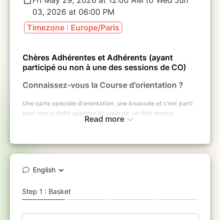
03, 2026 at 06:00 PM
Timezone : Europe/Paris
Chères Adhérentes et Adhérents (
ayant
participé ou non à une des sessions de CO)​
​Connaissez-vous la Course d'orientation ?
Une carte spéciale d’orientation, une boussole et c’est parti
pour une activité sportive de plein air, un défi mental
Read more
praticable par tous !
Sport pour tous par excellence, la Course d’Orientation (CO
pour les initiés !) offre de belles opportunités de loisirs, de
réflexion et de compétition pour les plus athlétiques. Seul ou
en famille, des enfants aux vétérans, tout le monde trouvera
son bonheur : celui de se promener en pleine nature ou en
milieu urbain, découvrir son territoire, trouver les balises, ou
courir le plus vite possible sur un parcours adapté.
Nous vous proposons d'approfondir vos
connaissances en Course d'Orientation