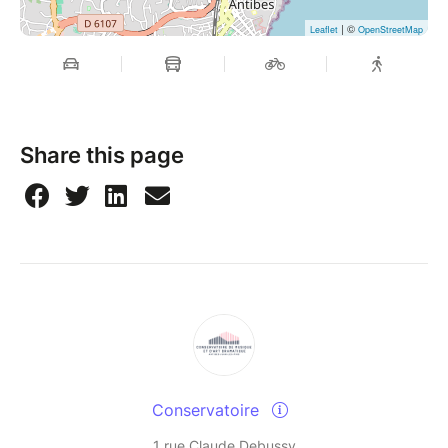
| ©
Leaflet
OpenStreetMap
Share this page
Conservatoire
1 rue Claude Debussy