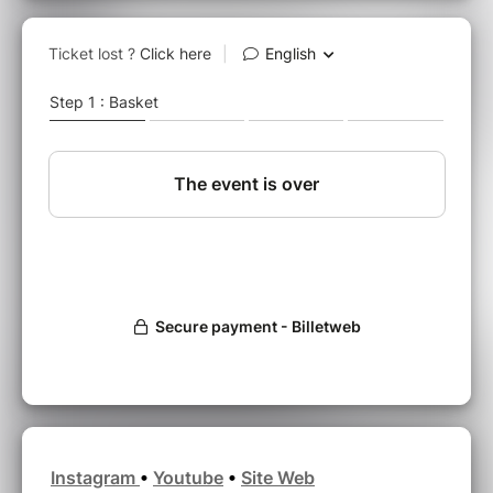
Le duo
a déjà emmené ses performances live
dynamiques au-delà de
l'Autriche,
jouant dans
toute
l'Allemagne,
le
Royaume-Uni, l'Europe
et
les
États-Unis.
Accompagnées sur scène d'une
puissante section rythmique de
basse et
batterie,
elles livrent une énergie
brute
qui leur
permet de se faire une place sur la
scène
internationale de la musique indie.
Instagram
•
Youtube
•
Site Web