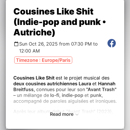
Cousines Like Shit
(Indie-pop and punk •
Autriche)
Sun Oct 26, 2025 from 07:30 PM to
12:00 AM
Timezone : Europe/Paris
Cousines Like Shit
est le projet musical des
deux cousines autrichiennes Laura
et
Hannah
Breitfuss,
connues pour leur son
"Avant Trash"
–
un mélange de
lo-fi, indie-pop
et
punk,
accompagné de paroles aiguisées et ironiques.
Après leur album debut "Avant Trash" (2023),
Read more
leur deuxième album, "Permanent Earthquake",
est prévu pour mars 2025. Le premier single,
"No", sortira fin novembre 2024.