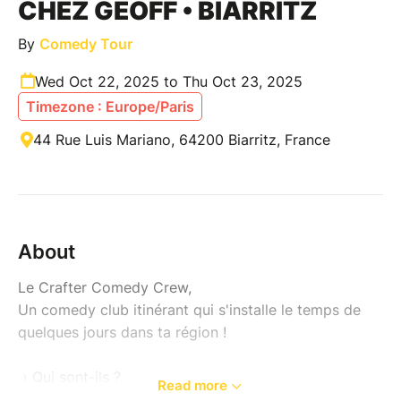
CHEZ GEOFF • BIARRITZ
By
Comedy Tour
Wed Oct 22, 2025 to Thu Oct 23, 2025
Timezone : Europe/Paris
44 Rue Luis Mariano, 64200 Biarritz, France
About
Le Crafter Comedy Crew,
Un comedy club itinérant qui s'installe le temps de
quelques jours dans ta région !
› Qui sont-ils ?
Read more
Janagan, Antoine Sentenac et Remish, 3 humoristes