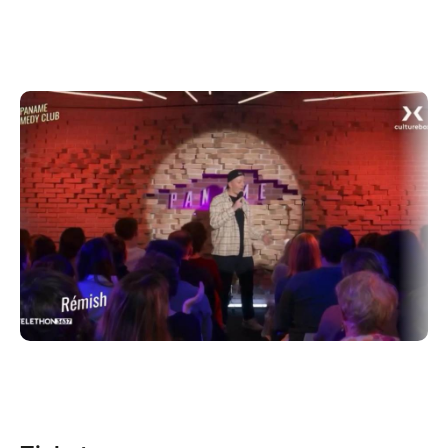
professionnels qui sillonnent la France en camping-
car pendant 1 an pour une tournée aussi audacieuse
qu'inédite
› Au programme :
Une heure de rire assurée par ces 3 humoristes aux
styles variés, mêlant blagues, improvisation et
partage d'anecdotes.
› Focus sur chacun des protagonistes (attention, ils
se vendent un peu) :
Antoine Sentenac cumule plus de 30 000
abonnés sur Instagram. Tu l’as vu récemment
dans Comedy Class sur Amazon Prime et au
Paname Art Café.
Rémish, tu l’as aussi vu à la TV sur