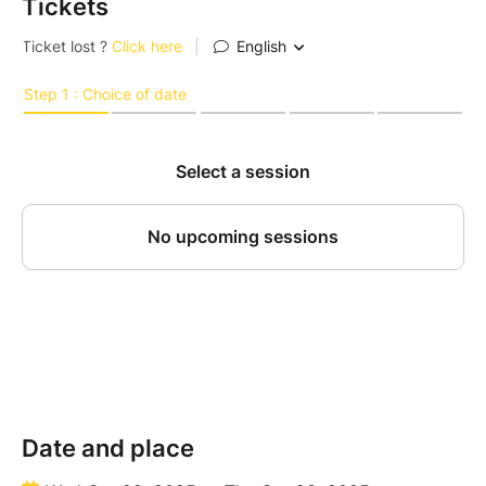
Tickets
Culturebox.
Et Janagan, tu l’as peut-être jamais vu, mais
promis, il est golri.
Et ce petit monde est accompagné d'un vidéaste
hors-pair sur toute la tournée, Arthur.
› Mais ils ressemblent à quoi en fait ?
Les humoristes partagent leur expérience sur les
réseaux sociaux, n'hésitez pas à checker ça sur
instagram,
@craftercomedycrew
Et si jamais vous vous demandez comment ils font
pour dormir à 4 dans un camping car, vous trouverez
la réponse sur youtube,
@craftercomedycrew
Date and place
Bref ! n’hésitez pas à arriver en avance pour choper