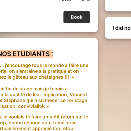
I did n
 NOS ETUDIANTS :
 j’encourage tous le monde à faire une
rie, on s’entraîne à la pratique et on
mez le gâteau aux châtaignes !!! »
 en fin de stage mais je tenais à
r la qualité de leur implication, Vincent
 et Stéphane qui a su mener ce 1er stage
sation, convivialité. »
je voulais te faire un petit retour sur le
p, bonne chance pour l’améliorer,
rticulièrement apprécié ton retour