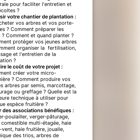
ale pour faciliter l'entretien et
écoltes ?
ir votre chantier de plantation :
cheter vos arbres et vos porte-
fes ? Comment préparer les
s ? Comment et quand planter ?
ent protéger vos jeunes arbres
ment organiser la fertilisation,
osage et l'entretien de la
ation ?
re le coût de votre projet :
ent créer votre micro-
nière ? Comment produire vos
es arbres par semis, marcottage,
urage ou greffage ? Quelle est la
eure technique à utiliser pour
ue espèce fruitière ?
r des associations bénéfiques :
r-poulailler, verger-pâturage,
 comestible multi-étagée, haie
-vent, haie fruitière, joualle,
ique des trios, arbres de