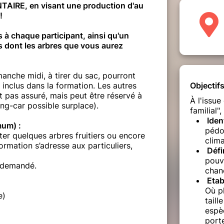
RE, en visant une production d'au
!
 chaque participant, ainsi qu'un
ers dont les arbres que vous aurez
anche midi, à tirer du sac, pourront
 inclus dans la formation. Les autres
Objectif
t pas assuré, mais peut être réservé à
À l'issue
ng-car possible surplace).
familial"
Ident
mum) :
pédo
ter quelques arbres fruitiers ou encore
clima
ormation s’adresse aux particuliers,
Défi
pouv
t demandé.
chan
Etabl
Où pl
e)
taill
espèc
port