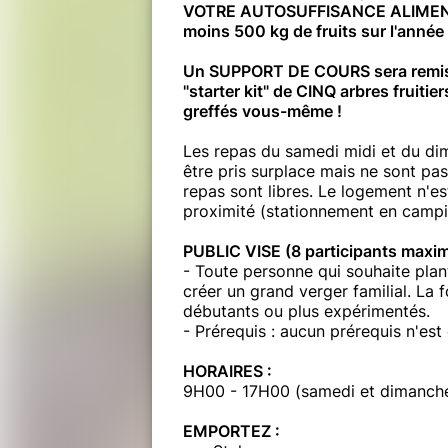
VOTRE AUTOSUFFISANCE ALIMENTAI
moins 500 kg de fruits sur l'année 
Un SUPPORT DE COURS sera remis à
"starter kit" de CINQ arbres fruiti
greffés vous-même !
Les repas du samedi midi et du dim
être pris surplace mais ne sont pas
repas sont libres. Le logement n'es
proximité (stationnement en campi
PUBLIC VISE (8 participants maxi
- Toute personne qui souhaite plan
créer un grand verger familial. La f
débutants ou plus expérimentés.
- Prérequis : aucun prérequis n'es
HORAIRES :
9H00 - 17H00 (samedi et dimanch
EMPORTEZ :