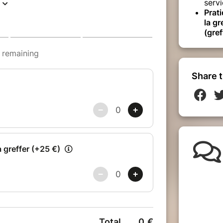
servi
Prati
la gr
(gref
Share t