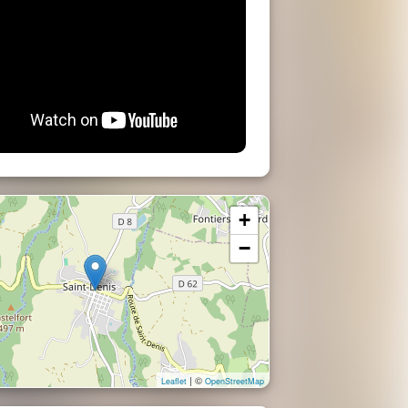
+
−
| ©
Leaflet
OpenStreetMap