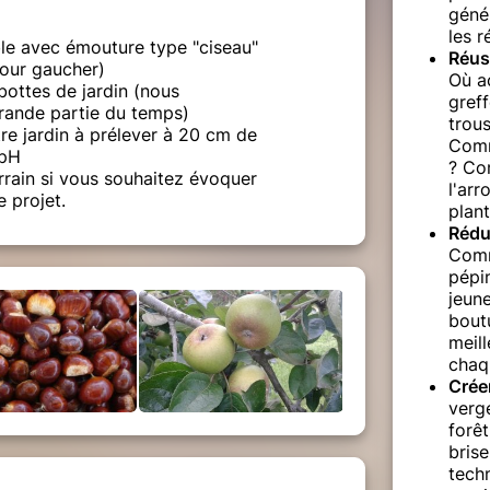
génér
les r
ble avec émouture type "ciseau"
Réuss
pour gaucher)
Où a
bottes de jardin (nous
gref
rande partie du temps)
trou
re jardin à prélever à 20 cm de
Comm
 pH
? Com
rrain si vous souhaitez évoquer
l'arr
e projet.
plant
Rédui
Comm
pépi
jeun
bout
meill
chaq
Crée
verge
forêt
brise
techn