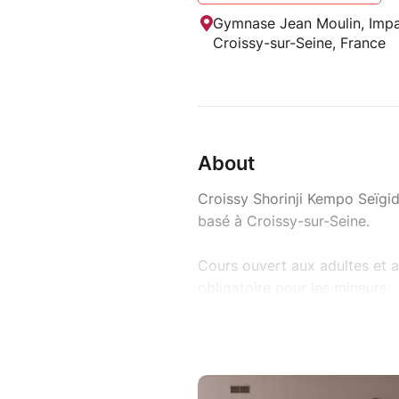
Gymnase Jean Moulin, Impa
Croissy-sur-Seine, France
About
Croissy Shorinji Kempo Seïgi
basé à Croissy-sur-Seine.
Cours ouvert aux adultes et a
obligatoire pour les mineurs.
Horaire : cours hebdomadaire 
21h30), gymnase Jean Moulin 
78290 Croissy-sur-Seine.