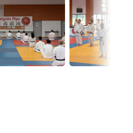
ence FFKDA, licence ISKSR, cours hebdomadaire,
chauffement (1ère année uniquement). À partir
n'étant plus à fournir, la cotisation de
evée.
r un 2ème membre de la même famille déjà inscrit
contactez-nous à
croissy@isksr.org
avant de
obtenir le code promo.