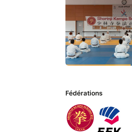
La cotisation comprend : lic
manuels techniques waza et é
de la 2ème année, les manuels 
renouvellement sera moins él
Réduction famille : -25€ pou
ou en cours d'inscription — 
valider votre paiement pour 
Contact :
croissy@isksr.org
Fédérations