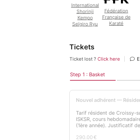
International
Fédération
Shorinji
Française de
Kempo
Karaté
Seïgiro Ryu
Tickets