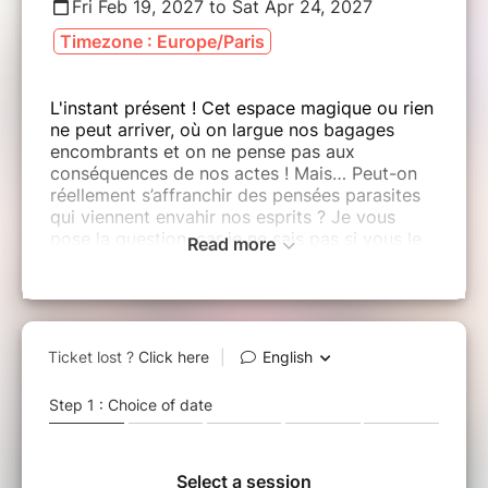
Fri Feb 19, 2027 to Sat Apr 24, 2027
Timezone : Europe/Paris
L'instant présent ! Cet espace magique ou rien
ne peut arriver, où on largue nos bagages
encombrants et on ne pense pas aux
conséquences de nos actes ! Mais… Peut-on
réellement s’affranchir des pensées parasites
qui viennent envahir nos esprits ? Je vous
pose la question, car je ne sais pas si vous le
Read more
savez mais nous avons environs 6200 pensées
parasites par jour. Ce sont du moins les
résultats du travail de chercheurs canadiens
sur le sujet. Sympa le canada ! Il parait que
c’est un pays oui il fait bon vivre. Mais bon, au
jour d’aujourd’hui, est-ce vraiment raisonnable
de prendre l’avion pour aller vérifier ça ! Ah ah
! Enfin bon je m’égare… À la base j’étais là pour
vous pitcher un spectacle moi :
"Dans l'instant présent" c'est l'histoire