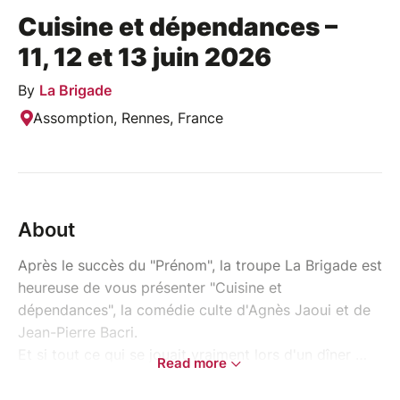
Cuisine et dépendances –
11, 12 et 13 juin 2026
By
La Brigade
Assomption, Rennes, France
About
Après le succès du "Prénom", la troupe La Brigade est
heureuse de vous présenter "Cuisine et
dépendances", la comédie culte d'Agnès Jaoui et de
Jean-Pierre Bacri.
Et si tout ce qui se jouait vraiment lors d'un dîner …
Read more
ne se passait pas dans le salon, mais en cuisine ?
Entre non-dits, jalousies, confidences et vérités, les