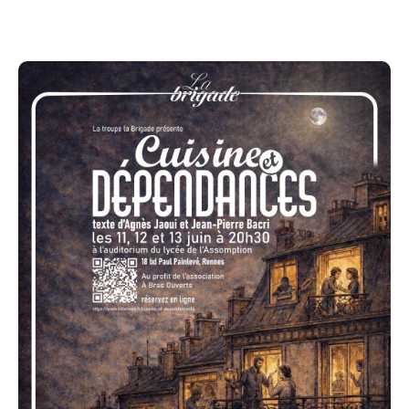
masques tombent peu à peu au fil de la soirée.
Drôle, mordante et profondément humaine, cette
pièce dissèque avec finesse les relations amicales et
les faux-semblants du quotidien.
Les représentations ont lieu au profit de l’association
« A BRAS OUVERTS » qui permet des week-ends
débordants de joie avec des jeunes porteurs d’un
handicap.