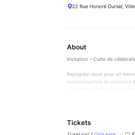
22 Rue Honoré Oursel, Vill
About
Invitation – Culte de célébrat
Rejoignez-nous pour un merve
reconnaissance en présence d
“Célébrez l’Éternel avec allég
Mercredi 3 Juin 2026 & Dim
à 18H30-21H00 / à 8 H 30- 
22 rue Honore Oursel, Villen
Tickets
Venez avec vos proches pour 