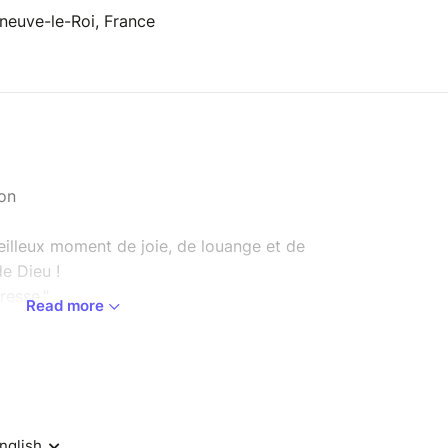
eneuve-le-Roi, France
ion
illeux moment de joie, de louange et de
e Dieu !
resse.”
Read more
anche 7 Juin 2026
10H30 & 11H00-13H30
euve-le-Roi
partager un temps rempli de chants, de prière et