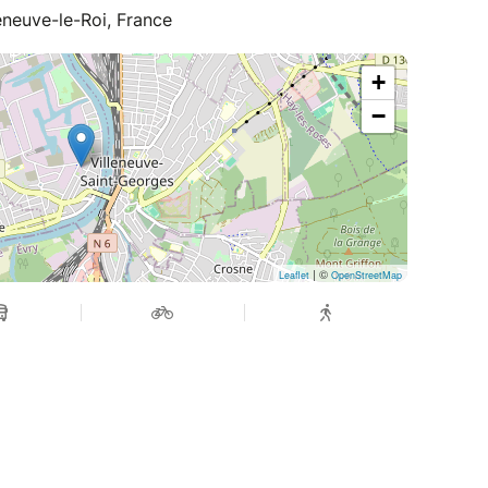
eneuve-le-Roi, France
+
−
| ©
Leaflet
OpenStreetMap