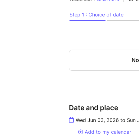
d’encouragement. Ensemble, 
de paix et d’espérance.
Entrée libre – Tous sont les b
Date and place
Wed Jun 03, 2026 to Sun 
Add to my calendar