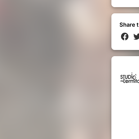
Share t