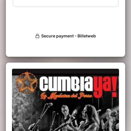
ces dernières années la Cumbia, expression
populaire par excellence en Amérique Latine a
trouvé sa place dans les programmations des
scènes nationales françaises, ainsi le Théâtre
de Caen, le Festival International de Besançon
ou l’Opéra de Lyon, ont fait confiance à cet
orchestre qui manie avec justesse aussi bien
les aspects populaires que l’élégance de
l’écriture de cette musique encore méconnue
sous le format d’orchestre. Un genre et un
format qui séduit tout autant les jeunes que
les moins jeunes et permet le brassage
générationnel qu'impose cette aventure.
En 20 ans d'existence la musique de Cumbia
Ya! s'est façonnée autour des compositions
des musiciens de l'orchestre, leur audace et
pertinence reçoit les éloges des grands noms
de la cumbia dans le monde. En résidence au
Studio de l'Ermitage depuis plus de 18 ans,
c'est là que leurs compositions ont pris forme
en osmose avec un public toujours plus
nombreux. C'est là que vous pourrez toujours
voir et revoir, vibrer au son et maintes