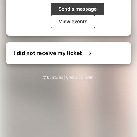
Send a message
View events
I did not receive my ticket
© Billetweb |
Create my event