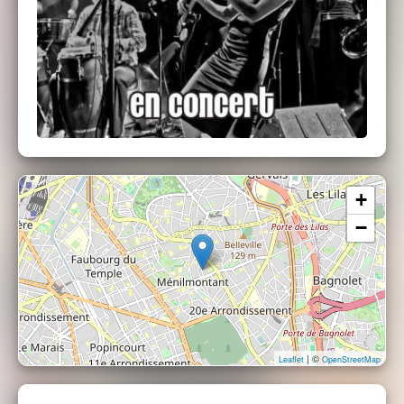
anecdotes toujours attachantes que la
générosité et le charisme de cet orchestre
nous a toujours offert sur scène.
+
−
| ©
Leaflet
OpenStreetMap