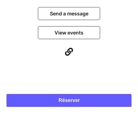
Send a message
View events
© Billetweb 2014 - 2026
Réserver
Legal Notice
Report this page
Contact us