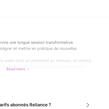
rons une longue session transformative.
ntégrer et mettre en pratique de nouvelles
is week-ends en présentiel au Hameau, et restera
 formules à distance et hybrides (présentiel +
Read more
sentiel :
mai – Hameau (3 jours)
au (2,5 jours)
meau (2,5 jours)
arifs abonnés Reliance ?