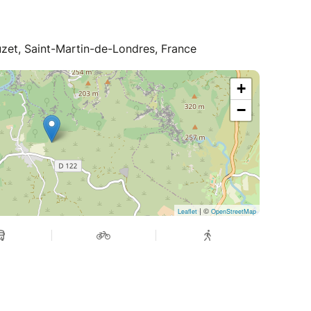
uzet, Saint-Martin-de-Londres, France
+
−
| ©
Leaflet
OpenStreetMap