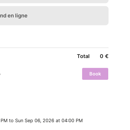
nt dans un vaste mouvement cosmique,
laxie d’harmonie, de cohérence et de libération,
et autour de nous.
émentaires ?
de d’information avant votre réservation, vous
ucie, qui se fera un plaisir de vous répondre.
33 9 72 14 10 05
cayzac.com
lidée, nous vous invitons à contacter directement
server votre hébergement et vos repas pour les 3
uissent de vous accueillir pour ce parcours
 PM to Sun Sep 06, 2026 at 04:00 PM