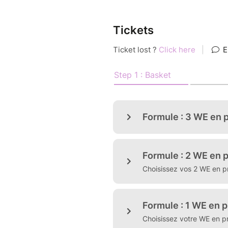
Tout au long de ces cinq mois,
questions-réponses, Reliance
Tickets
soutenir un mouvement intérie
L’intention est claire :
s’approcher de notre Être pro
celui qui se tient dans la subtil
et qui pourtant peut tout chan
Cet Être qui est à la fois ess
et force de guérison et de lib
sans jugement, sans lutte, san
C’est une opportunité rare d
qui savent que la réponse a
ne peut venir que d’un monde 
divin, éternel, universel.