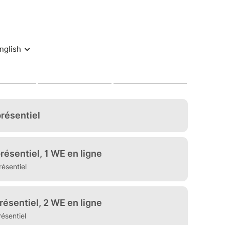
 ateliers de groupe, intersessions, lives de
s, conférences et temps de partage viendront
ur profond et vivant.
fond,
ité,
ger dans la réalité quotidienne.
ence sacrée,
ération,
s violence.
e rejoindre une communauté d’âmes conscientes,
ux désordres du monde
plus vaste :