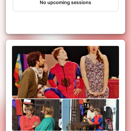
Les réservations via Billetweb (notre partenaire
de billetterie sécurisée) sont disponibles en
temps réel.
En cas de non réception de votre
billet, attention à ne pas confondre
l'identification auprès de votre banque et la
confirmation d'achat. Le SMS de votre banque
autorise la tentative de transaction mais ne
garantie pas le paiement, il faut attendre l'écran
suivant (retour sur le site) pour savoir si le
paiement est passé ou non.