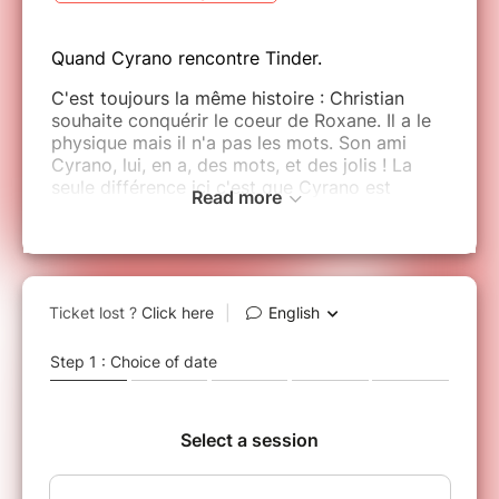
Quand Cyrano rencontre Tinder.
C'est toujours la même histoire : Christian
souhaite conquérir le coeur de Roxane. Il a le
physique mais il n'a pas les mots. Son ami
Cyrano, lui, en a, des mots, et des jolis ! La
seule différence ici c'est que Cyrano est
Read more
amoureux de Christian, que Christian est fan
de muscu et que Roxane ne se laisse pas
duper aussi facilement !
Les trois héros débarquent dans l'ère
moderne. Le romantisme a disparu mais pas le
panache ! Quand l'univers d'Edmond Rostand
rencontre celui des Robins des bois, cela
donne une comédie burlesque, actuelle et
teintée de poésie.
VOUS N'AVEZ PAS RECU VOTRE BILLET ?