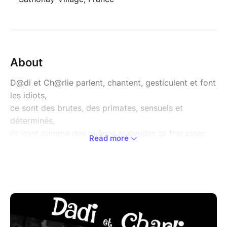
About
D@di et Ch@rlie parlent, chantent, gesticulent et font
les idiots,
ce sont des brutes, des primates, sensuels et
déterminés,
ils iront comme des guêpes maboules se fracasser
Read more
sur tes lunettes,
ils iront comme des baleines saoules s’échouer sur le
sable de tes croisettes,
bonimenteurs suicidaires et saltimbanques dérisoires,
ils choisiront pour toi exactement ce qu’ils voudront
dans un répertoire de près de cinq heures
de tchatches et de chansons cent pour cent maison