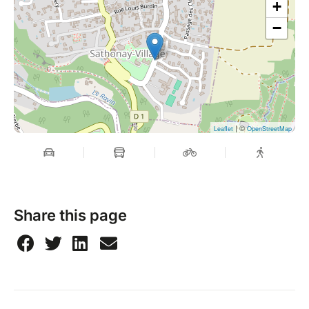
+
−
| ©
Leaflet
OpenStreetMap
Share this page