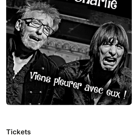
et ils se montreront soucieux de ton plaisir car leur
plaisir passe par le tien.
"Dadi et Charlie … ça dépote toujours autant !
Jubilatoire, la connivence complice entre les deux
compères!
C’est rock, c’est punk, ça tchatche, ça joue, ça rigole,
mimiques de situation, allers-retours constants,
fouille au corps du verbe, décorticage de l’idée , ça
s’enchaîne, ça t’entraîne dans une implacable logique
:
tout se construit et se déconstruit. Les textes sont
hyper structurés, tantôt on s’envole en goguette
presque romantique,
tantôt on plane en ballade surréaliste, on survole
l’absurdité de la guerre ou du monde du travail, avec
une paradoxale tendresse bordel,
Tickets
l’imagination encore au pouvoir, la générosité tout