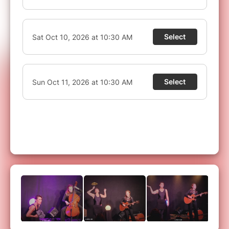
Bébé de moins d'1 an
Le bruit pendant un spectacle
(applaudissements, musiques, etc) étant trop
perturbant pour un nourrisson, nous sommes
au regret de ne pas autoriser l'entrée pour les
enfants de moins d'1 an.
VOUS N'AVEZ PAS RECU VOTRE BILLET ?
Les réservations via Billetweb (notre partenaire
de billetterie sécurisée) sont disponibles en
temps réel.
En cas de non réception de votre
billet, attention à ne pas confondre
l'identification auprès de votre banque et la
confirmation d'achat. Le SMS de votre banque
autorise la tentative de transaction mais ne
garantie pas le paiement, il faut attendre l'écran
suivant (retour sur le site) pour savoir si le
paiement est passé ou non.