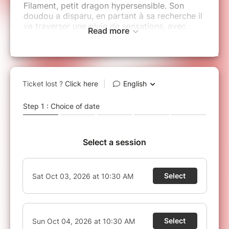
Filament, petit dragon hypersensible. Son
doudou a disparu, en partant à sa recherche il
va traverser une pluie de sensations, avec
Read more
quelques parapluies.
Pour raconter ce voyage, une comédienne et
une musicienne explorent tout l’univers des
émotions avec le chant, la parole, les corps en
mouvement, une boule de lumière magique. La
musique prend vie sous les doigts de la
musicienne, un clavier résonne, les cordes d’un
violoncelle dansent, une guitare vibre. Les
émotions, ça nous traverse ! Ça nous
bouleverse ! Ça nous transforme ! Mais ça
peut aussi s’apprivoiser... Et quand Filament
arrive au bout de son aventure et que les
portes du butaï se referment, c'est là que
petits et grands repartent avec en cadeau une
ritournelle magique, pour retrouver le calme et
l'équilibre.