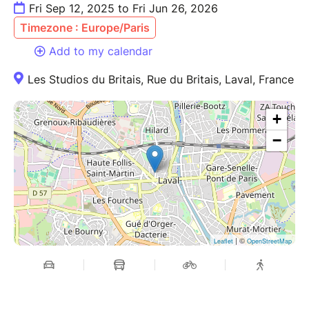
tous à partir de 16 ans, sans prérequis physique ou
Fri Sep 12, 2025 to Fri Jun 26, 2026
artistique. Attention : entretien téléphonique
Timezone : Europe/Paris
nécessaire avant toute inscription.
Add to my calendar
Venir en tenue souple avec de quoi s'hydrater. Danse
Les Studios du Britais, Rue du Britais, Laval, France
pieds nus de préférence ou en chaussettes
antidérapantes.
+
−
Adhésion obligatoire à l'association Danse & Bien-
être 53, locataire des Studios du Britais : 10 € pour la
saison 2025-2026.
| ©
Leaflet
OpenStreetMap