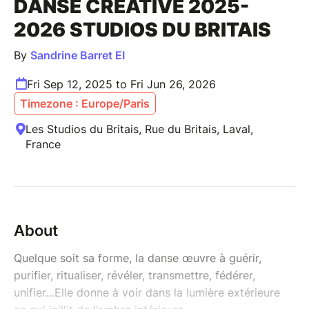
DANSE CRÉATIVE 2025-
2026 STUDIOS DU BRITAIS
By
Sandrine Barret EI
Fri Sep 12, 2025 to Fri Jun 26, 2026
Timezone : Europe/Paris
Les Studios du Britais, Rue du Britais, Laval,
France
About
Quelque soit sa forme, la danse œuvre à guérir,
purifier, ritualiser, révéler, transmettre, fédérer,
unifier…Elle donne à voir dans la lumière extérieure