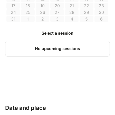
et plus révélatrice de l’être que celle du mental. »
Dominique Dupuy, danseur et chorégraphe de danse
moderne et contemporaine.
Découverte de ressources personnelles et
interpersonnelles
L’atelier est un temps pour soi, avec les autres, durant
lequel chaque personne (re)découvre ses ressources
physiques, émotionnelles, relationnelles en se laissant
porter par le processus de créativité.
Reliance à la transcendance
Dans l’esprit d’Isadora Duncan, laisser émerger une
danse libre, à l’écoute des pulsations de la Terre
Mère, avec un corps interprète de son âme et canal
de l’esprit Ciel.
Date and place
Atelier de danse libre à effet thérapeutique, ouvert à