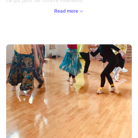
ce qui jaillit de l’ombre intérieure.
Read more
Qu’est-ce que la danse créative ?
Une méthode de connaissance et d’expression de soi
par le mouvement dansé librement, dans l’instant
présent, sans performance technique ni visée
artistique. Les ateliers sont accessibles à tout adulte,
quelle que soit sa condition physique.
Déroulement d’un atelier de 2h00
L’atelier débute par un court échange de nos météos
physiques et émotionnelles suivi par l’énoncé de la
thématique symbolique qui sera explorée en danse et
en créativité manuelle. Après un ancrage/
échauffement corporel, la danse libre se déroule en
deux vagues musicales de 40 minutes chacune. La
séquence de danse est suivie par une courte
expression créative de 15 minutes : dessin au pastel,