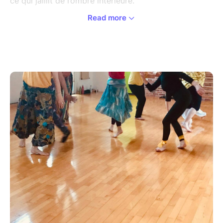
ce qui jaillit de l’ombre intérieure.
Read more
Qu’est-ce que la danse créative ?
Une méthode de connaissance et d’expression de soi
par le mouvement dansé librement, dans l’instant
présent, sans performance technique ni visée
artistique. Les ateliers sont accessibles à tout adulte,
quelle que soit sa condition physique.
Déroulement d’un atelier de 2h00
L’atelier débute par un court échange de nos météos
physiques et émotionnelles suivi par l’énoncé de la
thématique symbolique qui sera explorée en danse et
en créativité manuelle. Après un ancrage/
échauffement corporel, la danse libre se déroule en
deux vagues musicales de 40 minutes chacune. La
séquence de danse est suivie par une courte
expression créative de 15 minutes : dessin au pastel,