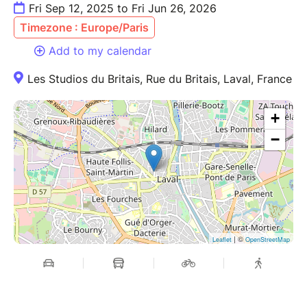
tous à partir de 16 ans, sans prérequis physique ou
Fri Sep 12, 2025 to Fri Jun 26, 2026
artistique. Attention : entretien téléphonique
Timezone : Europe/Paris
nécessaire avant toute inscription.
Add to my calendar
Venir en tenue souple avec de quoi s'hydrater. Danse
Les Studios du Britais, Rue du Britais, Laval, France
pieds nus de préférence ou en chaussettes
antidérapantes.
+
−
Adhésion obligatoire à l'association Danse & Bien-
être 53, locataire des Studios du Britais : 10 € pour la
saison 2025-2026.
| ©
Leaflet
OpenStreetMap