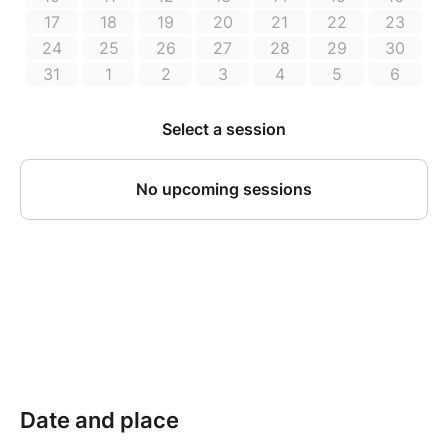
et plus révélatrice de l’être que celle du mental. »
Dominique Dupuy, danseur et chorégraphe de danse
moderne et contemporaine.
Découverte de ressources personnelles et
interpersonnelles
L’atelier est un temps pour soi, avec les autres, durant
lequel chaque personne (re)découvre ses ressources
physiques, émotionnelles, relationnelles en se laissant
porter par le processus de créativité.
Reliance à la transcendance
Dans l’esprit d’Isadora Duncan, laisser émerger une
danse libre, à l’écoute des pulsations de la Terre
Mère, avec un corps interprète de son âme et canal
de l’esprit Ciel.
Date and place
Atelier de danse libre à effet thérapeutique, ouvert à