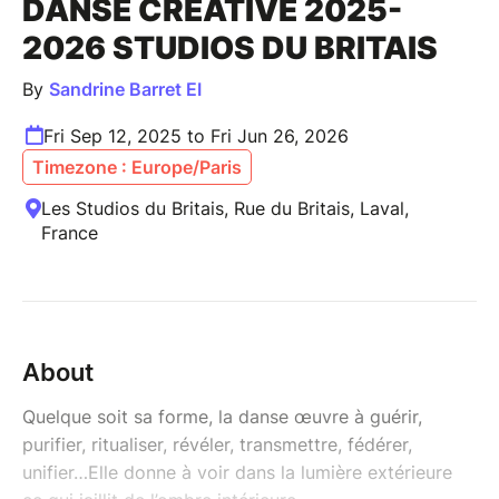
DANSE CRÉATIVE 2025-
2026 STUDIOS DU BRITAIS
By
Sandrine Barret EI
Fri Sep 12, 2025 to Fri Jun 26, 2026
Timezone : Europe/Paris
Les Studios du Britais, Rue du Britais, Laval,
France
About
Quelque soit sa forme, la danse œuvre à guérir,
purifier, ritualiser, révéler, transmettre, fédérer,
unifier…Elle donne à voir dans la lumière extérieure