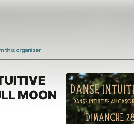
m this organizer
TUITIVE
ULL MOON