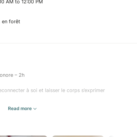
00 AM to 12:00 PM
, en forêt
sonore – 2h
connecter à soi et laisser le corps s’exprimer
Read more
ation à relâcher les tensions, apaiser le mental et
n cadre bienveillant et accessible à tous, sans