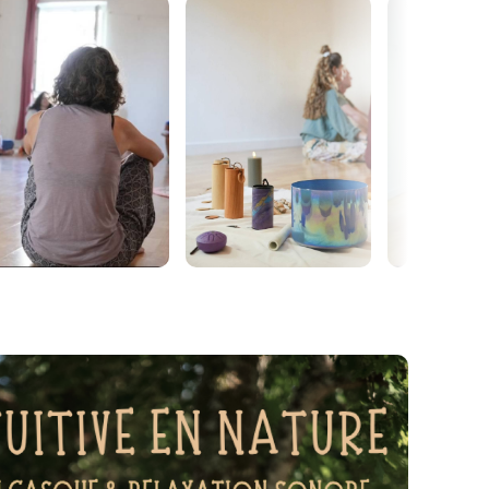
une vague :
ur se déposer
f en douceur
connexion à la respiration
 semi-guidée par la musique et la voix, avec
n moment de lâcher-prise, puis une
rsive à l’aide d’instruments (bols en cristal
lons, tambour océan…)
ive
intégrer l’expérience
siques et mentales
ps
ux
alme et de présence