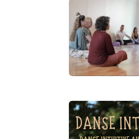
La séance se déroule comme 
Un cercle d’ouverture po
Un échauffement collecti
Un temps d’ancrage et de 
Une phase de danse libre,
une montée en énergie, u
redescente progressive
Une relaxation sonore imme
et tibétains, gong, caril
Un temps d’écriture intuit
Un cercle de clôture pour 
Bienfaits
relâcher les tensions phy
se reconnecter à son cor
libérer les émotions
apaiser le système nerve
retrouver un espace de c