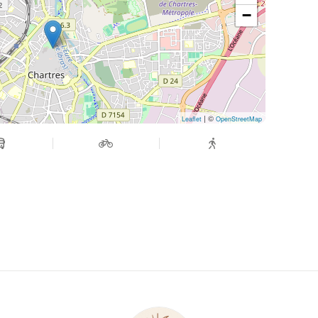
−
| ©
Leaflet
OpenStreetMap