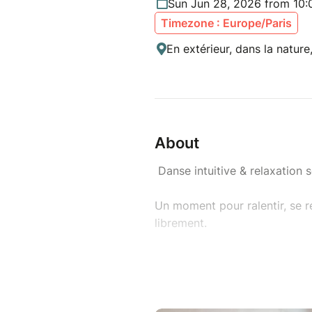
Sun Jun 28, 2026 from 10:
Timezone : Europe/Paris
En extérieur, dans la nature
About
Danse intuitive & relaxation 
Un moment pour ralentir, se re
librement.
Cet atelier de 2h est une invit
revenir aux sensations, dans u
prérequis en danse.