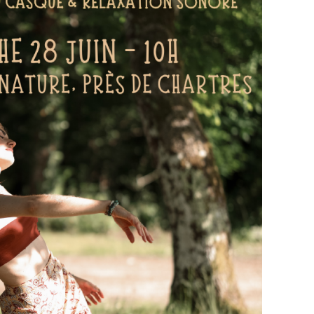
ssentir et se laisser traverser par le mouvement
 dans l'herbe, entouré.e.s d'arbres. Entre Chartres,
écis communiqué après la réservation.
ée
illés
 mouvement vibration et nature.