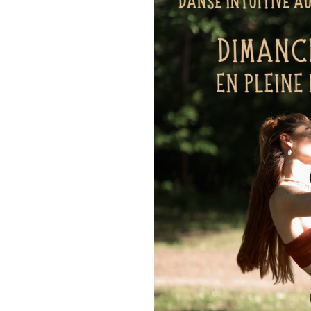
Un espace pour se déposer, re
et les vibrations.
Infos pratiques:
• Lieu: en extérieur, les pieds
Luisant, Barjouvilles. Lieu pr
• Durée: 2h
• Casques fournis
• Tenue confortable conseill
• Tapis de yoga conseillé
• Petit carnet et crayon conse
--> Places limitées
Un mouvement suspendu entre