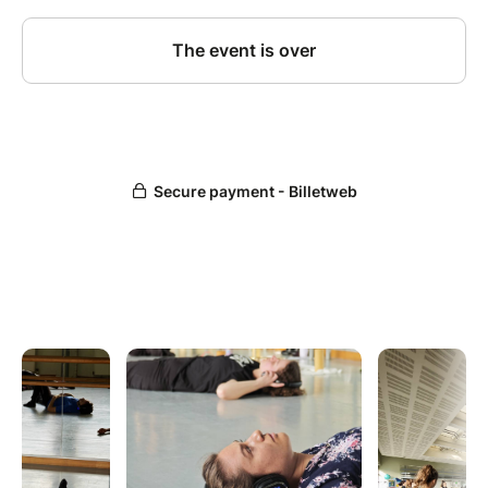
t’accompagnent vers une détente profonde.
Un moment pour :
relâcher les tensions
apaiser le mental
revenir au corps
Aucune expérience en danse n’est nécessaire.
--> Infos pratiques
• En extérieur, au rooftop de chez HARVEY, 7 Rue du
Faubourg Saint Jean, Chartres (juste à côté de la
gare en centre-ville)
• Durée : 1h30
• Casques fournis
• Tenue confortable conseillée
Prévoir un tapis de yoga et des chaussures