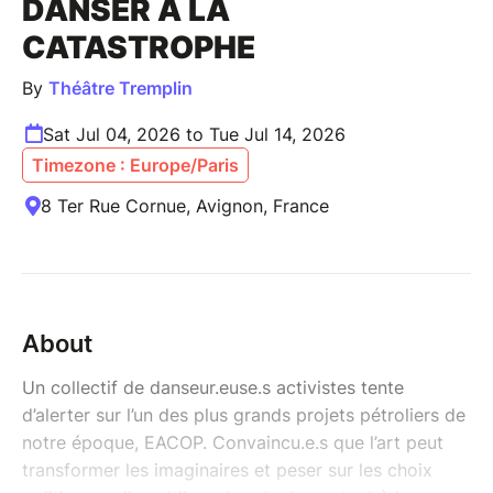
DANSER À LA
CATASTROPHE
By
Théâtre Tremplin
Sat Jul 04, 2026 to Tue Jul 14, 2026
Timezone : Europe/Paris
8 Ter Rue Cornue, Avignon, France
About
Un collectif de danseur.euse.s activistes tente
d’alerter sur l’un des plus grands projets pétroliers de
notre époque, EACOP. Convaincu.e.s que l’art peut
transformer les imaginaires et peser sur les choix