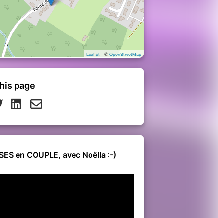
| ©
Leaflet
OpenStreetMap
his page
ES en COUPLE, avec Noëlla :-)