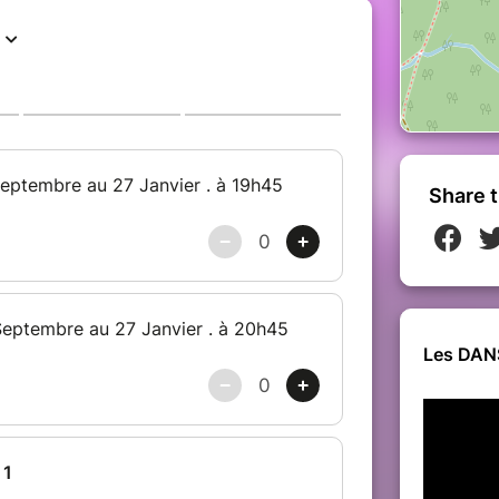
Share t
Les DANS