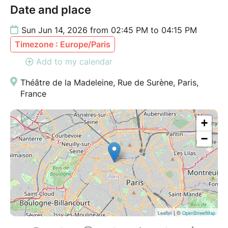
Date and place
Tarifs indiqués en HT par la plateforme Billetweb.
Sun Jun 14, 2026 from 02:45 PM to 04:15 PM
Rachel Bontemps Lombard, fondatrice et directrice
Timezone : Europe/Paris
générale de Dansez Maintenant
Add to my calendar
Théâtre de la Madeleine, Rue de Surène, Paris,
France
+
−
| ©
Leaflet
OpenStreetMap