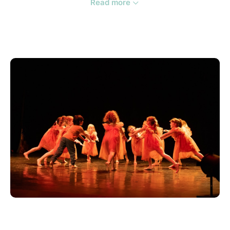
Read more
Voici la liste des danseurs présents au premier
spectacle
Eveil mercredi matin - Adeline
Baby mardi 17h - Elvire
Initiation classique mercredi 15h30 Martina
Baby danse Lola mercredi après-midi
Eveil jeudi 17h Lorena
Baby samedi Elvire
Contempo lundi et vendredi adultes Vincent
Initiation jeudi 17h45 Lorena
Eveil samedi matin Michèle
Hip-hop 12-16 ans Charly
Éveil dimanche Elvire
Initiation 7-9 ans Martina
Initiation mardi 17h45 Elvire
Contemporain jeudi adultes Ludovic
Initiation samedi matin Michèle