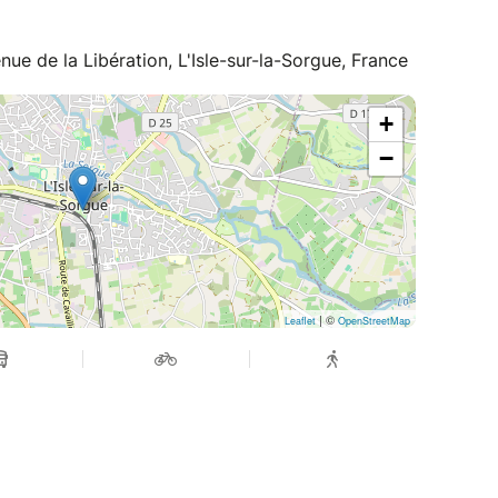
nue de la Libération, L'Isle-sur-la-Sorgue, France
+
−
| ©
Leaflet
OpenStreetMap