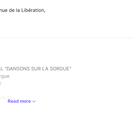
nue de la Libération,
L "DANSONS SUR LA SORGUE"
orgue
i
00h30
Read more
– GONTHIER – MIKA CHESS
h30
CADEY – BENEDETTO & FARINA – GOOD STUFF –