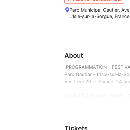
Parc Municipal Gautier, Ave
L'Isle-sur-la-Sorgue, France
About
PROGRAMMATION – FESTIVA
Parc Gautier – L’Isle-sur-la-S
Vendredi 23 et Samedi 24 ma
VENDREDI 23 MAI | 18h00 – 
YUKSEK – FUNKY DISTRICT 
SAMEDI 24 MAI | 15h00 – 00
BREAKBOT & IRFANE – TEZ 
Tickets