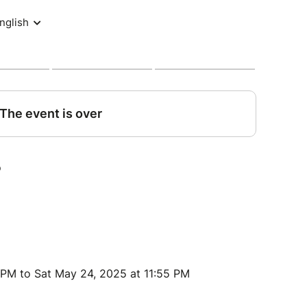
À partir de 15h00
nfants de moins de 12 ans.
lables Ateliers créatifs Initiation à la musique
pailleté Barbe à papa Et dès la tombée de la nuit :
gratuitement au festival accompagnés de leurs
retrouver pour la 3ᵉ édition du festival
23 & 24 mai dans le cadre enchanteur du Parc
e et de partage pour tous : concerts, DJ sets,
 ENFANTS DE MOINS DE 12 ANS
 PM to Sat May 24, 2025 at 11:55 PM