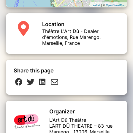
| ©
Leaflet
OpenStreetMap
Location
Théâtre L'Art Dû - Dealer
d'émotions, Rue Marengo,
Marseille, France
Share this page
Organizer
L'Art Dû Théâtre
L‘ART DÛ THEATRE – 83 rue
Marengo , 13006, Marseille,