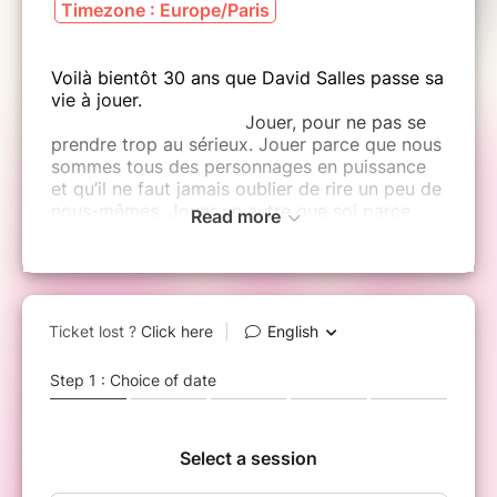
Timezone : Europe/Paris
Voilà bientôt 30 ans que David Salles passe sa
vie à jouer.
Jouer, pour ne pas se
prendre trop au sérieux. Jouer parce que nous
sommes tous des personnages en puissance
et qu’il ne faut jamais oublier de rire un peu de
nous-mêmes. Jouer un autre que soi parce
Read more
qu'il y a en nous un peu des autres.
Tantôt drôle et sensible, profond et fou, dans
ce spectacle singulier, David se raconte et
interroge nos propres enfermements avec une
folie contagieuse et libératrice.