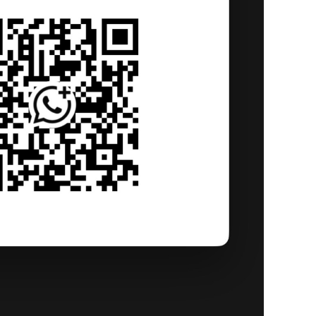
e Havre 9h49 ( près de place 44 ), 25€
-Lazare 22h13 ( près de place 72 ), 25€
 My Event Tours !