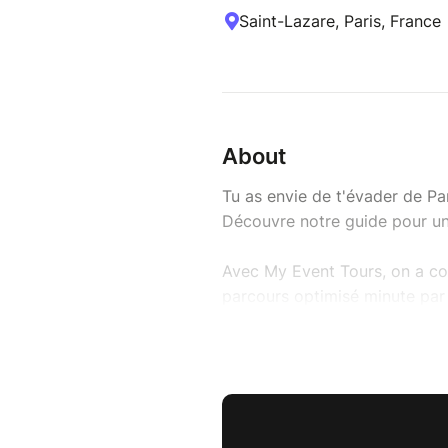
Saint-Lazare, Paris, France
About
Tu as envie de t'évader de Par
Découvre notre guide pour un
Avec My Event Tours, on a co
parcours optimisé minute par 
panoramas épiques !
Au programme de notre avent
*Mission Marché:
On fait le plein de produits lo
*Pique-nique avec vue :