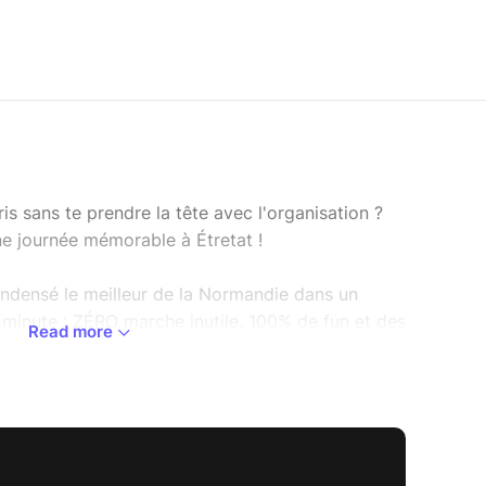
is sans te prendre la tête avec l'organisation ?
e journée mémorable à Étretat !
ndensé le meilleur de la Normandie dans un
minute : ZÉRO marche inutile, 100% de fun et des
Read more
ure :
caux.