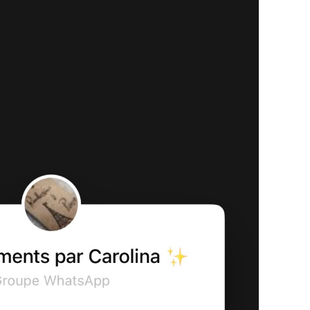
s légendaires pour un moment Chill.
esquiver le pic de la foule.
eau pour clôturer l'expérience en beauté.
d'or est simple : Voyager, c'est célébrer !
marées, gestion du monde, timing des transports)
er à 100%.
ur obtenir notre parcours personnalisé, poser tes
ption, c'est super simple :
tu es intéressé.
oupe WhatsApp ✨Événements par Carolina ✨
 participer dans l'aventure !
F Connect avec assurance: