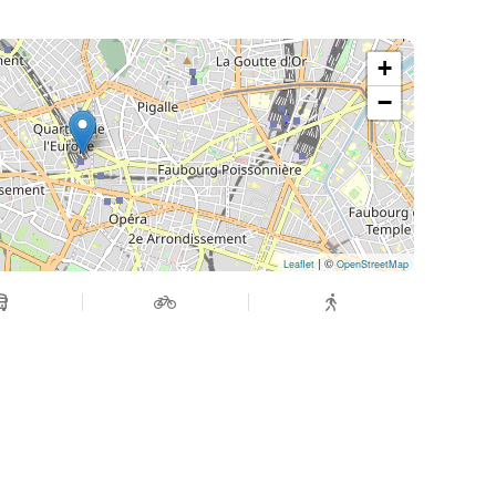
+
−
| ©
Leaflet
OpenStreetMap