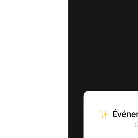
On s'installe face aux falaise
*Une montée stratégique pour 
*Spots Photos Secrets !
*Fin de journée sur la plage :
Détente absolue au bord de l'
Pourquoi partir avec nous ?
Parce que chez nous, la règle 
On te guide avec précision (
pour que tu n'aies qu'à profit
Prêt à rejoindre la Team ? Po
questions ou valider ton inscri
1. Confirme sur Billetweb que 
2. Rejoins ensuite notre gr
Scanne le QR code en bas pour
3. Réserve ton Train sur SNC