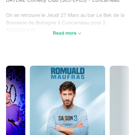
DAYLIRE Comedy Club [S05-EP05] - Concarneau
On se retrouve le Jeudi 27 Mars au bar Le Bek de la
Brasserie de Bretagne à Concarneau pour 2
SESSIONS !!!
Read more
Au programme de ce 5ème opus de la saison :
> Romuald MAUFRAS (@romuald_maufras)
> Bilal BAALI (@bilal.baali_)
> Paul & Quentin (@pauletquentin_)
Le tout orchestré par Éric GARNIER !
Session 1 à 19h00 – Session 2 à 21h00
Entrée : 7 €