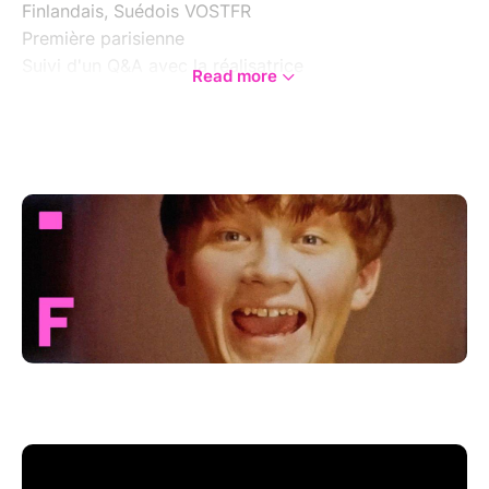
Finlandais, Suédois VOSTFR
Première parisienne
Suivi d'un Q&A avec la réalisatrice
Read more
L'art existe-t-il si personne ne le voit ? La réalisatrice
multi-primée Karin Pennanen révèle l'univers secret
de son oncle Markku, un artiste et compositeur aux
multiples talents qui s'était retiré sans explication
dans une maison isolée en Finlande.
Ce documentaire retrace la découverte d’un monde
caché et instaure un dialogue cinématographique
pour reconstruire un portrait de famille émouvant. Le
film montre comment les arts se répondent, utilisant
les compositions et les œuvres de Markku pour créer
de nouvelles formes visuelles. Une immersion
visuelle, sonore et familiale. Projection suivi d'un Q&A
avec la réalisatrice.