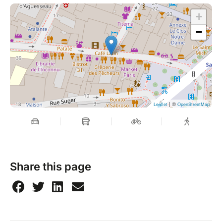
+
−
| ©
Leaflet
OpenStreetMap
Share this page