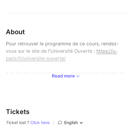
About
Pour retrouver le programme de ce cours, rendez-
vous sur le site de l'Université Ouverte :
https://u-
paris.fr/universite-ouverte/
A la fin de votre inscription, vous pourrez décider de
Read more
régler votre cours :
- Par carte bleue en ligne (en 1 fois ou en 3 fois).
- Par chèque (en 1 fois).
Pour vous rendre sur la boutique générale de
Tickets
l’Université
Ouverte :
https://www.billetweb.fr/pro/universiteouverte