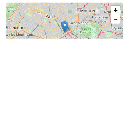
+
−
| ©
Leaflet
OpenStreetMap
Share this page