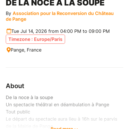
DE LA NOCE À LA SOUPE
By
Association pour la Reconversion du Château
de Pange
Tue Jul 14, 2026 from 04:00 PM to 09:00 PM
Timezone : Europe/Paris
Pange, France
About
De la noce à la soupe
Un spectacle théâtral en déambulation à Pange
Tout public
Le départ du spectacle aura lieu à 16h sur le parvis
de la Mairie de Pange.
Read more