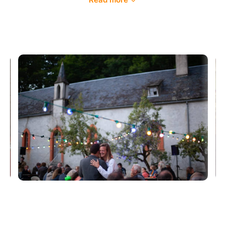
La Communauté de Communes Haut Chemin – Pays
de Pange (CCHCPP), l’ARCP – Association pour la
Reconversion du Château de Pange et la compagnie
Les Moitiés sont des Tiers vous invitent à vivre une
aventure artistique, festive et profondément humaine
au cœur de Pange.
Le 14 juillet 2026, le village deviendra le décor vivant
d’un spectacle en déambulation plein de surprises.
Il y a A qui habite ici parce que A a dit oui, par
amour.
T aussi a dit oui, pour pouvoir partir loin.
Il y a M qui a suivi l’autre par choix.
R, venu ici parce que l’autre y avait ses attaches, ses
enfants et ne pouvait pas partir.
V qui a permis d’agrandir le patrimoine, l’héritage.
L qui a trahi l’amour de l’autre.