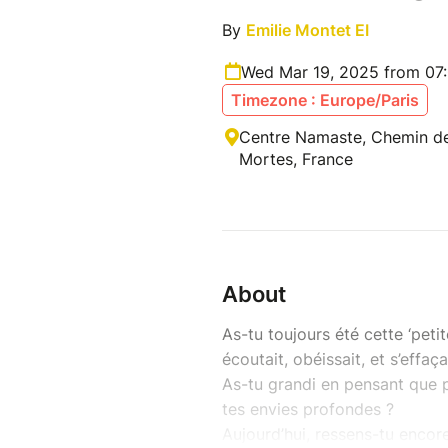
By
Emilie Montet EI
Wed Mar 19, 2025 from 07
Timezone : Europe/Paris
Centre Namaste, Chemin de
Mortes, France
About
As-tu toujours été cette ‘petit
écoutait, obéissait, et s’effa
As-tu grandi en pensant que pou
tes envies profondes ?
Aujourd’hui, ressens-tu encor