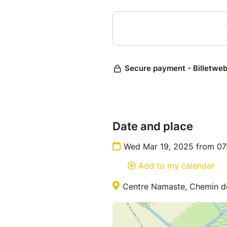
- T’autoriser à ressentir plei
- Libérer la femme sauvage et
Un moment hors du temps pour
femme que tu es réellement.
Es-tu prête à dire oui à toi-
Atelier en présentiel | Centr
Possibilité de participer en 
Mercredi 19 mars à 19h - 2h
Date and place
✨ Places limitées – Inscriptio
Wed Mar 19, 2025 from 07
Add to my calendar
Centre Namaste, Chemin d