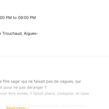
:00 PM to 09:00 PM
 Trouchaud, Aigues-
e fille sage’ qui ne faisait pas de vagues, qui
çait pour ne pas déranger ?
r être aimée, il fallait plaire, s’adapter, et taire
e cette peur de prendre ta place, cette retenue
Read more