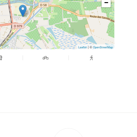
−
| ©
Leaflet
OpenStreetMap