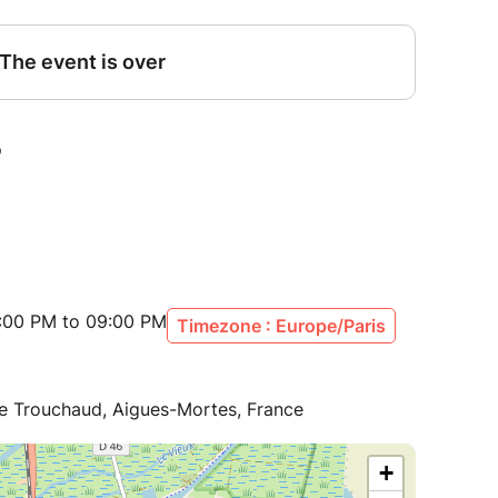
nement, à exprimer, à bouger, crier, danser
 authentique qui sommeille en toi
 sortir du mode survie et incarner enfin la
même ?
e Namasté - Aigues Mortes |
visio-conférence (Cas exceptionnel)
 de voyage émotionnel
n obligatoire
:00 PM to 09:00 PM
Timezone : Europe/Paris
e Trouchaud, Aigues-Mortes, France
+