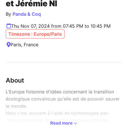
et Jérémie NI
By
Panda & Coq
Thu Nov 07, 2024 from 07:45 PM to 10:45 PM
Timezone : Europe/Paris
Paris, France
About
L'Europe foisonne d'idées concernant la transition
écologique convaincue qu'elle est de pouvoir sauver
le monde.
Mais c'est souvent à l'aide de technologies peu
chères importées comme les panneaux solaires
Read more
fabriqués en Chine à partir d'une électricité à 60%