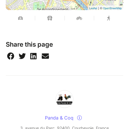
| ©
Leaflet
OpenStreetMap
Share this page
Panda & Coq
3, avenue du Parc, 92400, Courbevoie, France