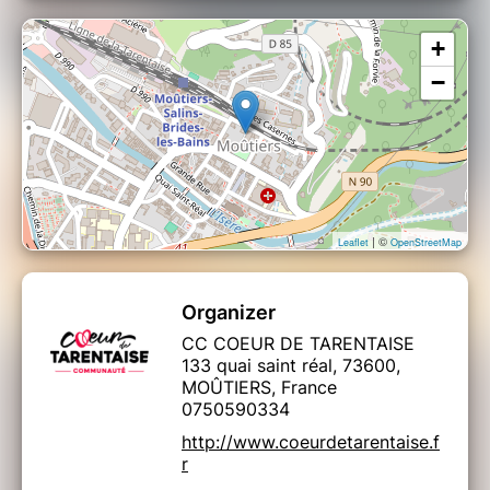
+
−
| ©
Leaflet
OpenStreetMap
Organizer
CC COEUR DE TARENTAISE
133 quai saint réal, 73600,
MOÛTIERS, France
0750590334
http://www.coeurdetarentaise.f
r