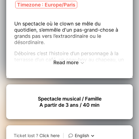
Timezone : Europe/Paris
Un spectacle où le clown se mêle du
quotidien, s’emmêle d'un pas-grand-chose à
grands pas vers l’extraordinaire ou le
désordinaire.
Déboires c’est l’histoire d’un personnage à la
terrasse d’un café, un cow-boy au chapeau, un
Read more
dandy maladroit qui commande un verre d’eau,
un verre d’eau pour plonger dans un imaginaire
peuplé de sons étranges et de bruits insolites.
Un spectacle musical, visuel et sonore où les
bruitages se font à vue et en direct avec pour
Spectacle musical / Famille
références l’univers de Jacques Tati, les
A partir de 3 ans / 40 min
grands burlesques du cinéma muet ou encore
les Monty Python…
C’est un spectacle qui rassemble les