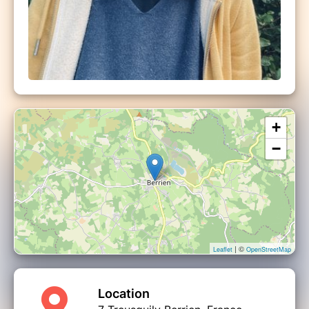
+
−
| ©
Leaflet
OpenStreetMap
Location